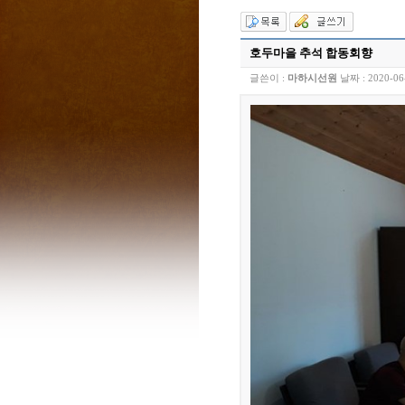
호두마을 추석 합동회향
글쓴이 :
마하시선원
날짜 :
2020-06