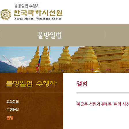
보시
지계
수행
한국마하
보시의 정의
삼귀의
예불독송
인사말
보시의 이익
삼보공덕
청법
연혁
보시물
오계와십악행
수행준비
지도스님 소
앨범
보시의 대상
포살
보호명상
건물안내
보시의 청정
불자예절
위빳사나
오시는 길
보시관련법문
재가자의 율
한국마하시선
교학문답
이곳은 선원과 관련된 여러 사
사단법인한국
수행문답
회원가입과 
앨범
도서출판 불