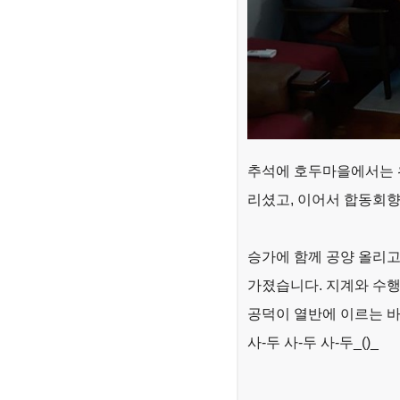
추석에 호두마을에서는 
리셨고, 이어서 합동회향
승가에 함께 공양 올리
가졌습니다. 지계와 수행
공덕이 열반에 이르는 
사-두 사-두 사-두_()_