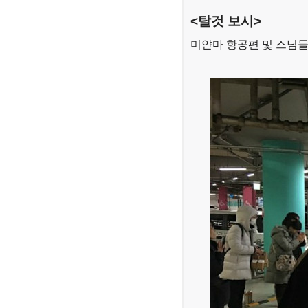
<탈것 보시>
미얀마 항공편 및 스님들 