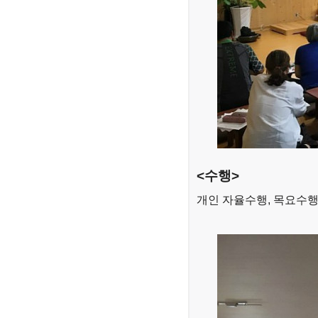
<수행>
개인 자율수행, 목요수행