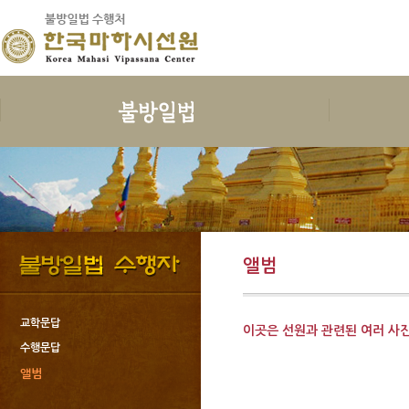
보시
지계
수행
한국마하
보시의 정의
삼귀의
예불독송
인사말
보시의 이익
삼보공덕
청법
연혁
보시물
오계와십악행
수행준비
지도스님 소
앨범
보시의 대상
포살
보호명상
건물안내
보시의 청정
불자예절
위빳사나
오시는 길
보시관련법문
재가자의 율
한국마하시선
교학문답
이곳은 선원과 관련된 여러 사
사단법인한국
수행문답
회원가입과 
앨범
도서출판 불