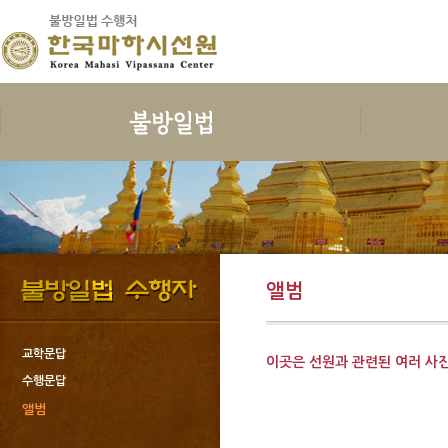
보시
지계
수행
한국마하
보시의 정의
삼귀의
예불독송
인사말
보시의 이익
삼보공덕
청법
연혁
보시물
오계와십악행
수행준비
지도스님 소
앨범
보시의 대상
포살
보호명상
건물안내
보시의 청정
불자예절
위빳사나
오시는 길
보시관련법문
재가자의 율
한국마하시선
교학문답
이곳은 선원과 관련된 여러 사
사단법인한국
수행문답
회원가입과 
앨범
도서출판 불