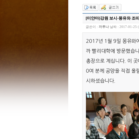
[미얀마]강원 보시-몽유와 조띠
글쓴이 :
까루나
날짜 :
2017-01-25 
2017년 1월 9일 몽유
까 빨리대학에 방문했습니
총장으로 계십니다. 이 곳
0여 분께 공양을 직접 올
시하셨습니다.