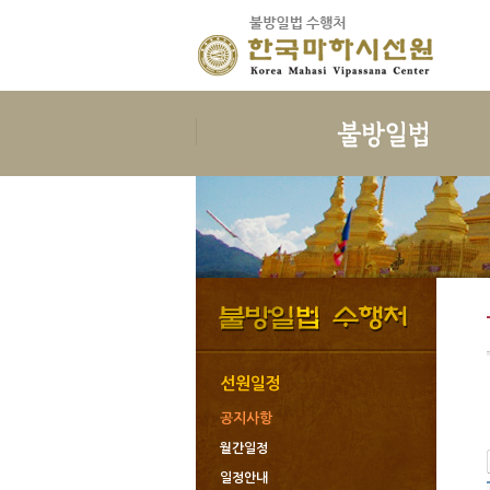
보시
지계
보시의 정의
삼귀의
보시의 이익
삼보공덕
보시물
오계와십악행
보시의 대상
포살
보시의 청정
불자예절
보시관련법문
재가자의 율
선원일정
공지사항
월간일정
일정안내