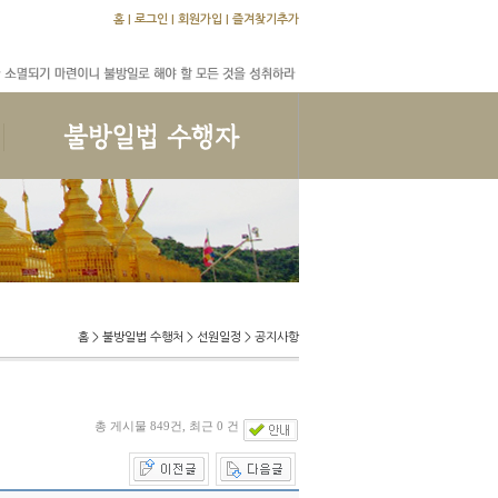
홈
|
로그인
|
회원가입
|
즐겨찾기추가
교학문답
수행문답
앨범
홈 > 불방일법 수행처 > 선원일정 > 공지사항
총 게시물 849건, 최근 0 건