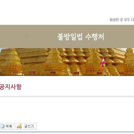
수행
한국마하시선원
선원일정
후원안내
예불독송
인사말
공지사항
보시안내
청법
연혁
월간일정
권선공지
수행준비
지도스님 소개
일정안내
후원목록
공지사항
보호명상
건물안내
회원관리
결산목록
위빳사나
오시는 길
한국마하시선원 청규
사단법인한국마하시선원
회원가입과 회비
도서출판 불방일