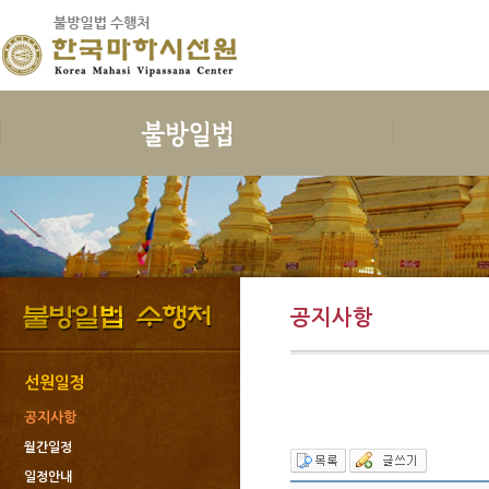
보시
지계
수행
한국마하
보시의 정의
삼귀의
예불독송
인사말
보시의 이익
삼보공덕
청법
연혁
보시물
오계와십악행
수행준비
지도스님 소
공지사항
보시의 대상
포살
보호명상
건물안내
보시의 청정
불자예절
위빳사나
오시는 길
보시관련법문
재가자의 율
한국마하시선
선원일정
사단법인한국
공지사항
회원가입과 
월간일정
도서출판 불
일정안내