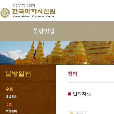
보시
지계
수행
한국마하
보시의 정의
삼귀의
예불독송
인사말
보시의 이익
삼보공덕
청법
연혁
보시물
오계와십악행
수행준비
지도스님 소
청법
보시의 대상
포살
보호명상
건물안내
보시의 청정
불자예절
위빳사나
오시는 길
보시관련법문
재가자의 율
한국마하시선
수행
법회자료
사단법인한국
예불독송
회원가입과 
청법
도서출판 불
수행준비