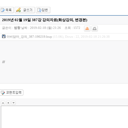
2019년 02월 19일 387강 강의자료(화상강의, 변경본)
글쓴이 :
법향
날짜 :
2019-02-18 (월) 21:26
조회 :
1572
아비담마_강의_387-190219.hwp
(15.0K), Down : 22, 2019-02-18 21:26:38
///