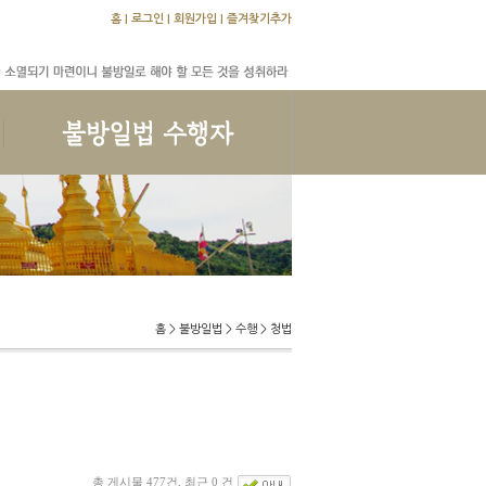
홈
|
로그인
|
회원가입
|
즐겨찾기추가
교학문답
수행문답
앨범
홈 > 불방일법 > 수행 > 청법
총 게시물 477건, 최근 0 건