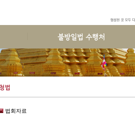
수행
한국마하시선원
선원일정
후원안내
예불독송
인사말
공지사항
보시안내
청법
연혁
월간일정
권선공지
수행준비
지도스님 소개
일정안내
후원목록
청법
보호명상
건물안내
회원관리
결산목록
위빳사나
오시는 길
한국마하시선원 청규
법회자료
사단법인한국마하시선원
회원가입과 회비
도서출판 불방일