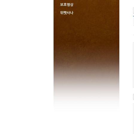
보호명상
위빳사나