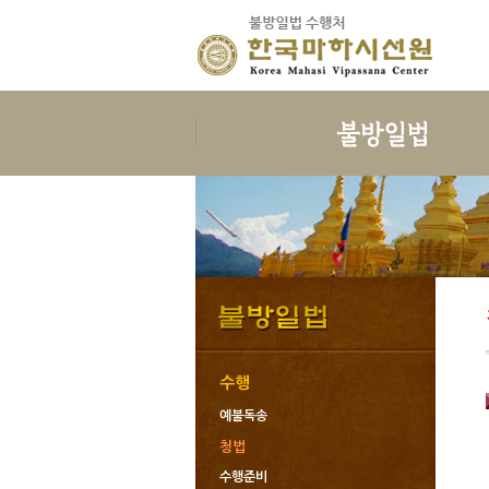
보시
지계
보시의 정의
삼귀의
보시의 이익
삼보공덕
보시물
오계와십악행
보시의 대상
포살
보시의 청정
불자예절
보시관련법문
재가자의 율
수행
예불독송
청법
수행준비