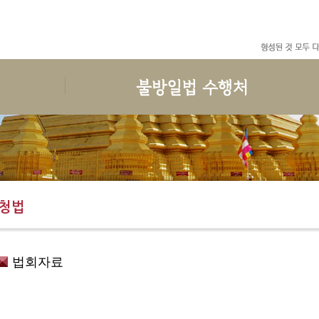
수행
한국마하시선원
선원일정
후원안내
예불독송
인사말
공지사항
보시안내
청법
연혁
월간일정
권선공지
수행준비
지도스님 소개
일정안내
후원목록
청법
보호명상
건물안내
회원관리
결산목록
위빳사나
오시는 길
한국마하시선원 청규
법회자료
사단법인한국마하시선원
회원가입과 회비
도서출판 불방일