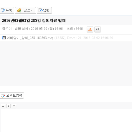
2016년05월03일 285강 강의자료 발제
글쓴이 :
법향
날짜 :
2016-05-02 (월) 16:06
조회 :
3646
아비담마_강의_285-160503.hwp
(12.5K), Down : 21, 2016-05-02 16:06:20
...