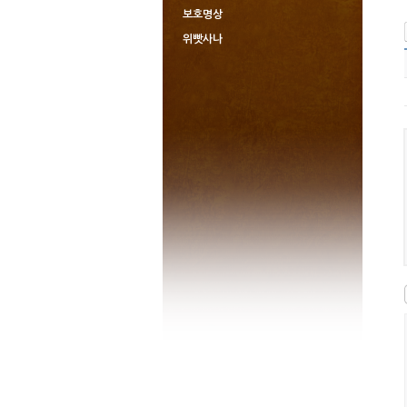
보호명상
위빳사나