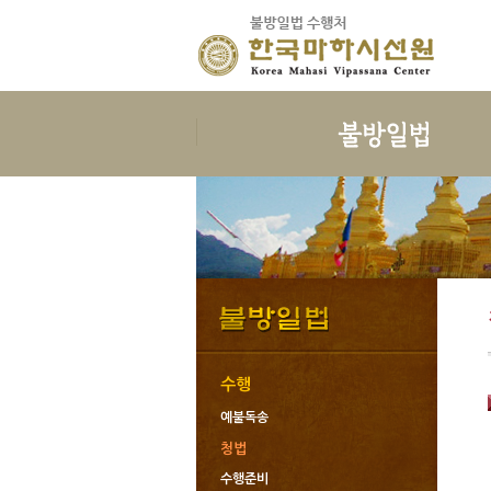
보시
지계
보시의 정의
삼귀의
보시의 이익
삼보공덕
보시물
오계와십악행
보시의 대상
포살
보시의 청정
불자예절
보시관련법문
재가자의 율
수행
예불독송
청법
수행준비