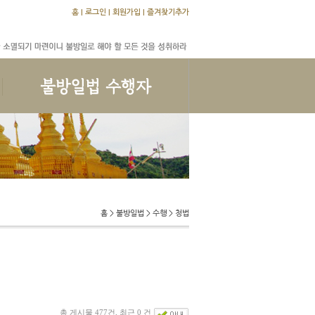
홈
|
로그인
|
회원가입
|
즐겨찾기추가
교학문답
수행문답
앨범
홈 > 불방일법 > 수행 > 청법
총 게시물 477건, 최근 0 건