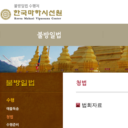
보시
지계
수행
한국마하
보시의 정의
삼귀의
예불독송
인사말
보시의 이익
삼보공덕
청법
연혁
보시물
오계와십악행
수행준비
지도스님 소
청법
보시의 대상
포살
보호명상
건물안내
보시의 청정
불자예절
위빳사나
오시는 길
보시관련법문
재가자의 율
한국마하시선
수행
법회자료
사단법인한국
예불독송
회원가입과 
청법
도서출판 불
수행준비