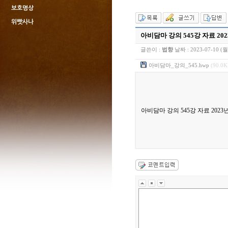
보호명상
위빳사나
아비담마 강의 545강 자료 202
글쓴이 :
법향
날짜 :
2023-07-10 (월
아비담마_강의_545.hwp
(90.0K
아비담마 강의 545강 자료 2023