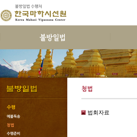
보시
지계
수행
한국마하
보시의 정의
삼귀의
예불독송
인사말
보시의 이익
삼보공덕
청법
연혁
보시물
오계와십악행
수행준비
지도스님 소
청법
보시의 대상
포살
보호명상
건물안내
보시의 청정
불자예절
위빳사나
오시는 길
보시관련법문
재가자의 율
한국마하시선
수행
법회자료
사단법인한국
예불독송
회원가입과 
청법
도서출판 불
수행준비