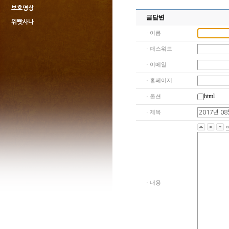
보호명상
글답변
위빳사나
· 이름
· 패스워드
· 이메일
· 홈페이지
html
· 옵션
· 제목
· 내용