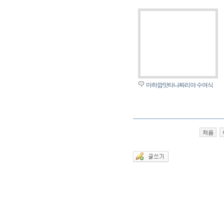
마하깜맛타나짜리야 수여식
처음