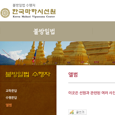
보시
지계
수행
한국마하
보시의 정의
삼귀의
예불독송
인사말
보시의 이익
삼보공덕
청법
연혁
보시물
오계와십악행
수행준비
지도스님 소
앨범
보시의 대상
포살
보호명상
건물안내
보시의 청정
불자예절
위빳사나
오시는 길
보시관련법문
재가자의 율
한국마하시선
교학문답
이곳은 선원과 관련된 여러 사
사단법인한국
수행문답
회원가입과 
앨범
도서출판 불