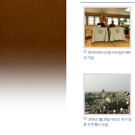
한국마하시선원 아비담마 400
강 기념
2019년 3월 20일 네피도 국가 칭
호 수여 행사 모습