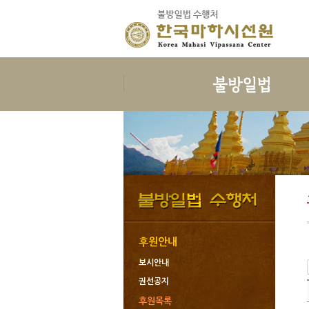
보시
지계
보시의 정의
삼귀의
보시의 이익
삼보공덕
보시물
오계와십악행
보시의 대상
포살
보시의 청정
불자예절
보시관련법문
재가자의 율
후원안내
보시안내
권선공지
후원목록