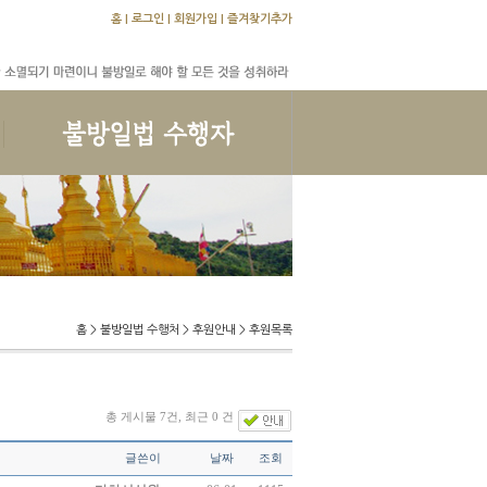
홈
|
로그인
|
회원가입
|
즐겨찾기추가
교학문답
수행문답
앨범
홈 > 불방일법 수행처 > 후원안내 > 후원목록
총 게시물 7건, 최근 0 건
글쓴이
날짜
조회