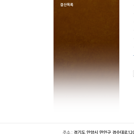
결산목록
주소 :
경기도 안양시 만안구 경수대로1201번