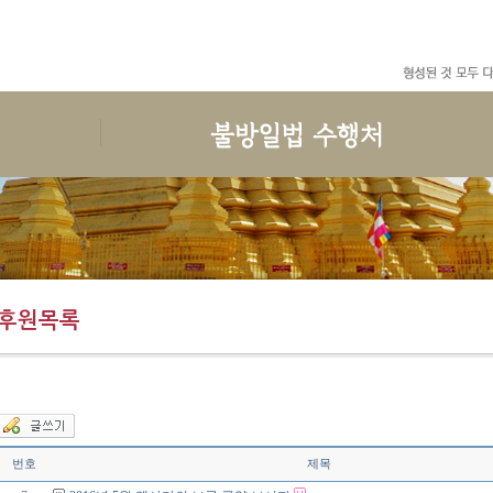
수행
한국마하시선원
선원일정
후원안내
예불독송
인사말
공지사항
보시안내
청법
연혁
월간일정
권선공지
수행준비
지도스님 소개
일정안내
후원목록
후원목록
보호명상
건물안내
회원관리
결산목록
위빳사나
오시는 길
한국마하시선원 청규
사단법인한국마하시선원
회원가입과 회비
번호
제목
도서출판 불방일