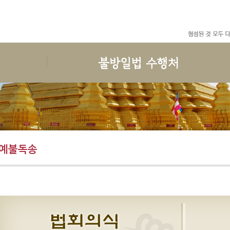
수행
한국마하시선원
선원일정
후원안내
예불독송
인사말
공지사항
보시안내
청법
연혁
월간일정
권선공지
수행준비
지도스님 소개
일정안내
후원목록
예불독송
보호명상
건물안내
회원관리
결산목록
위빳사나
오시는 길
한국마하시선원 청규
사단법인한국마하시선원
회원가입과 회비
도서출판 불방일