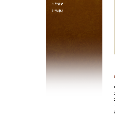
보호명상
위빳사나