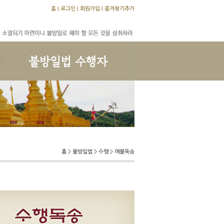
홈
|
로그인
|
회원가입
|
즐겨찾기추가
교학문답
수행문답
앨범
홈 > 불방일법 > 수행 > 예불독송