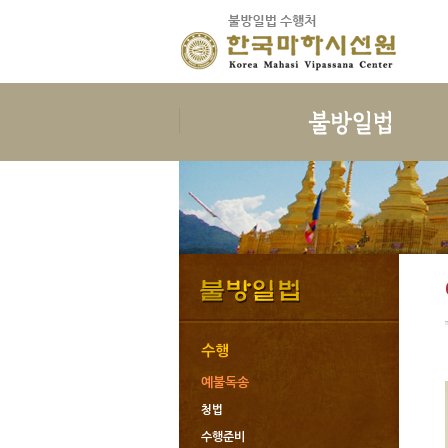
보시
지계
보시의 정의
삼귀의
보시의 이익
삼보공덕
보시물
오계와십악행
보시의 대상
포살
보시의 청정
불자예절
보시관련법문
재가자의 율
수행
예불독송
청법
수행준비