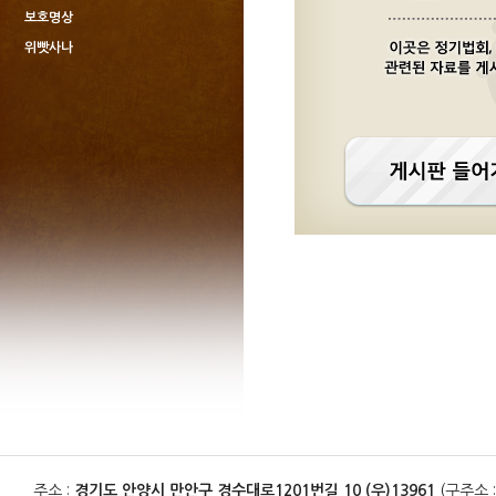
보호명상
위빳사나
주소 :
경기도 안양시 만안구 경수대로1201번길 10 (우)13961
(구주소 