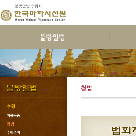
보시
지계
수행
한국마하
보시의 정의
삼귀의
예불독송
인사말
보시의 이익
삼보공덕
청법
연혁
보시물
오계와십악행
수행준비
지도스님 소
청법
보시의 대상
포살
보호명상
건물안내
보시의 청정
불자예절
위빳사나
오시는 길
보시관련법문
재가자의 율
한국마하시선
수행
사단법인한국
예불독송
회원가입과 
청법
도서출판 불
수행준비