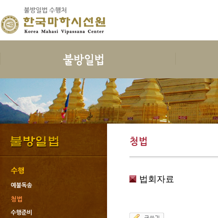
보시
지계
수행
한국마하
보시의 정의
삼귀의
예불독송
인사말
보시의 이익
삼보공덕
청법
연혁
보시물
오계와십악행
수행준비
지도스님 소
청법
보시의 대상
포살
보호명상
건물안내
보시의 청정
불자예절
위빳사나
오시는 길
보시관련법문
재가자의 율
한국마하시선
수행
법회자료
사단법인한국
예불독송
회원가입과 
청법
도서출판 불
수행준비