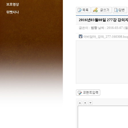
보호명상
위빳사나
2016년03월08일 277강 강의
글쓴이 :
법향
날짜 :
2016-03-07 (월
아비담마_강의_277-160308.hw