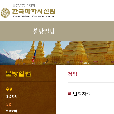
보시
지계
수행
한국마하
보시의 정의
삼귀의
예불독송
인사말
보시의 이익
삼보공덕
청법
연혁
보시물
오계와십악행
수행준비
지도스님 소
청법
보시의 대상
포살
보호명상
건물안내
보시의 청정
불자예절
위빳사나
오시는 길
보시관련법문
재가자의 율
한국마하시선
수행
법회자료
사단법인한국
예불독송
회원가입과 
청법
도서출판 불
수행준비